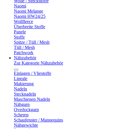
Wolle / Strickstoffe
Naomi
Naomi Melange
Naomi HW24/25
Wollfleece
Überbreite Stoffe
Panele
Stoffe
Spitze / Tüll / Mesh
Tüll / Mesh
Patchwork
Nähzubehör
Zur Kategorie Nähzubehör
Einlagen / Vliestoffe
Lineale
Makierung
Nadeln
Stecknadeln
Maschienen Nadeln
Nähgarn
Overlockgarn
Scheren
Schaufenster / Mannequins
Nähgewichte