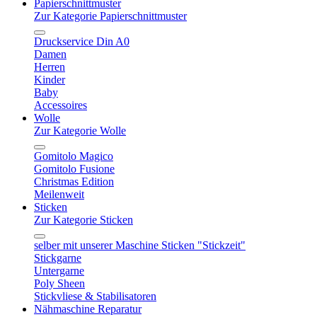
Papierschnittmuster
Zur Kategorie Papierschnittmuster
Druckservice Din A0
Damen
Herren
Kinder
Baby
Accessoires
Wolle
Zur Kategorie Wolle
Gomitolo Magico
Gomitolo Fusione
Christmas Edition
Meilenweit
Sticken
Zur Kategorie Sticken
selber mit unserer Maschine Sticken "Stickzeit"
Stickgarne
Untergarne
Poly Sheen
Stickvliese & Stabilisatoren
Nähmaschine Reparatur