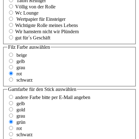
Tatort Reiniger
Völlig von der Rolle
Wc Lounge
Wertpapier für Einsteiger
Wichtigste Rolle meines Lebens
Wir hamstern nicht wir Plündern
gut für´s Geschäft
Filz Farbe
auswählen
beige
gelb
grau
rot
schwarz
Garnfarbe für den Stick
auswählen
andere Farbe bitte per E-Mail angeben
gelb
gold
grau
grün
rot
schwarz