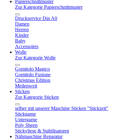
Papierschnittmuster
Zur Kategorie Papierschnittmuster
Druckservice Din A0
Damen
Herren
Kinder
Baby
Accessoires
Wolle
Zur Kategorie Wolle
Gomitolo Magico
Gomitolo Fusione
Christmas Edition
Meilenweit
Sticken
Zur Kategorie Sticken
selber mit unserer Maschine Sticken "Stickzeit"
Stickgarne
Untergarne
Poly Sheen
Stickvliese & Stabilisatoren
Nähmaschine Reparatur