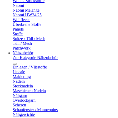
Wolle / Strickstoffe
Naomi
Naomi Melange
Naomi HW24/25
Wollfleece
Überbreite Stoffe
Panele
Stoffe
Spitze / Tüll / Mesh
Tüll / Mesh
Patchwork
Nähzubehör
Zur Kategorie Nähzubehör
Einlagen / Vliestoffe
Lineale
Makierung
Nadeln
Stecknadeln
Maschienen Nadeln
Nähgarn
Overlockgarn
Scheren
Schaufenster / Mannequins
Nähgewichte