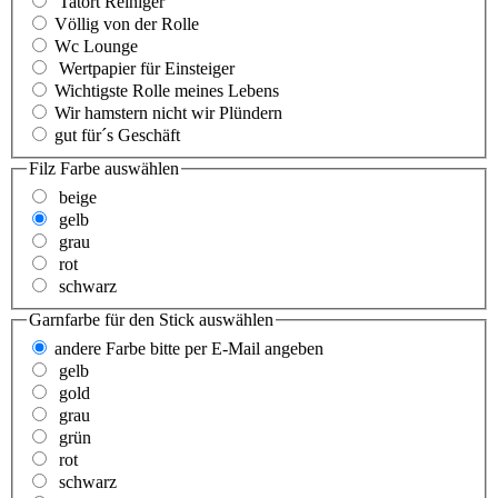
Tatort Reiniger
Völlig von der Rolle
Wc Lounge
Wertpapier für Einsteiger
Wichtigste Rolle meines Lebens
Wir hamstern nicht wir Plündern
gut für´s Geschäft
Filz Farbe
auswählen
beige
gelb
grau
rot
schwarz
Garnfarbe für den Stick
auswählen
andere Farbe bitte per E-Mail angeben
gelb
gold
grau
grün
rot
schwarz