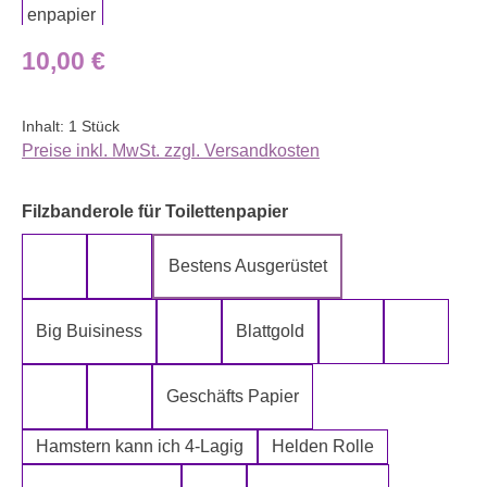
Regulärer Preis:
10,00 €
Inhalt:
1 Stück
Preise inkl. MwSt. zzgl. Versandkosten
auswählen
Filzbanderole für Toilettenpapier
Bestens Ausgerüstet
5-Lagig ich kann´s mir leisten
Alter spielt keine Rolle
Big Buisiness
Blattgold
Bitte bleiben sie während der gesamte
Die Rolle meines
Die letz
Geschäfts Papier
Fugen Reiniger
Fürn Arsch
Hamstern kann ich 4-Lagig
Helden Rolle