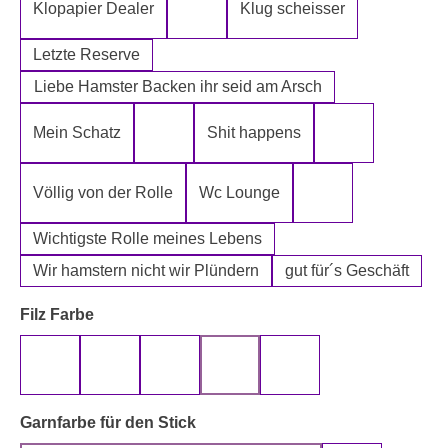
Klopapier Dealer
Klug scheisser
Klopapier Mafia
Letzte Reserve
Liebe Hamster Backen ihr seid am Arsch
Mein Schatz
Shit happens
Psssst Hamster Ware
Tatort Reiniger
Völlig von der Rolle
Wc Lounge
Wertpapier für Ei
Wichtigste Rolle meines Lebens
Wir hamstern nicht wir Plündern
gut für´s Geschäft
auswählen
Filz Farbe
beige
gelb
grau
rot
schwarz
auswählen
Garnfarbe für den Stick