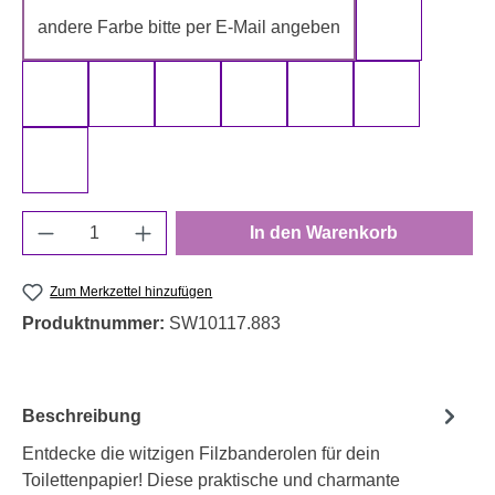
andere Farbe bitte per E-Mail angeben
gelb
gold
grau
grün
rot
schwarz
silber
weiß
Produkt Anzahl: Gib den gewünschten Wert e
In den Warenkorb
Zum Merkzettel hinzufügen
Produktnummer:
SW10117.883
Beschreibung
Entdecke die witzigen Filzbanderolen für dein
Toilettenpapier! Diese praktische und charmante