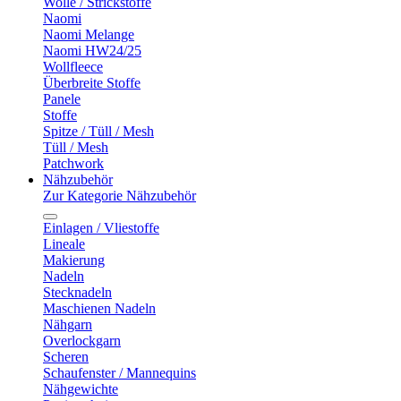
Wolle / Strickstoffe
Naomi
Naomi Melange
Naomi HW24/25
Wollfleece
Überbreite Stoffe
Panele
Stoffe
Spitze / Tüll / Mesh
Tüll / Mesh
Patchwork
Nähzubehör
Zur Kategorie Nähzubehör
Einlagen / Vliestoffe
Lineale
Makierung
Nadeln
Stecknadeln
Maschienen Nadeln
Nähgarn
Overlockgarn
Scheren
Schaufenster / Mannequins
Nähgewichte