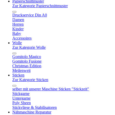
Papierschnittmuster
Zur Kategorie Papierschnittmuster
Druckservice Din A0
Damen
Herren
Kinder
Baby
Accessoires
Wolle
Zur Kategorie Wolle
Gomitolo Magico
Gomitolo Fusione
Christmas Edition
Meilenweit
Sticken
Zur Kategorie Sticken
selber mit unserer Maschine Sticken "Stickzeit"
Stickgarne
Untergarne
Poly Sheen
Stickvliese & Stabilisatoren
Nähmaschine Reparatur