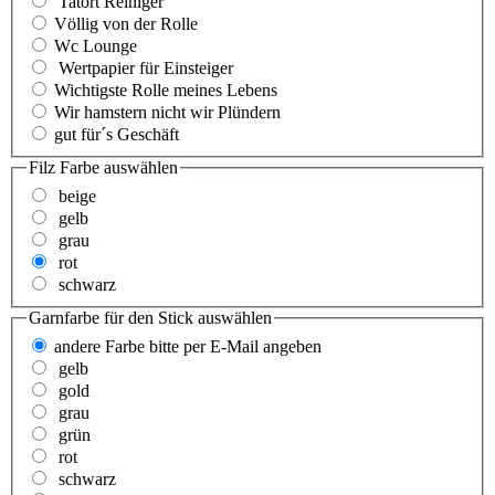
Tatort Reiniger
Völlig von der Rolle
Wc Lounge
Wertpapier für Einsteiger
Wichtigste Rolle meines Lebens
Wir hamstern nicht wir Plündern
gut für´s Geschäft
Filz Farbe
auswählen
beige
gelb
grau
rot
schwarz
Garnfarbe für den Stick
auswählen
andere Farbe bitte per E-Mail angeben
gelb
gold
grau
grün
rot
schwarz