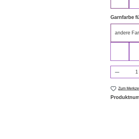
beige
Garnfarbe fü
andere Far
grün
Produkt 
Zum Merkzet
Produktnu