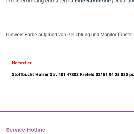
Im Lieferumfang enthalten ist
eine Banderole
(Dekorat
Hinweis Farbe aufgrund von Belichtung und Monitor-Einste
Hersteller
Stoffbucht
Hülser Str. 481
47803 Krefeld
02151 94 25 830
po
Service-Hotline