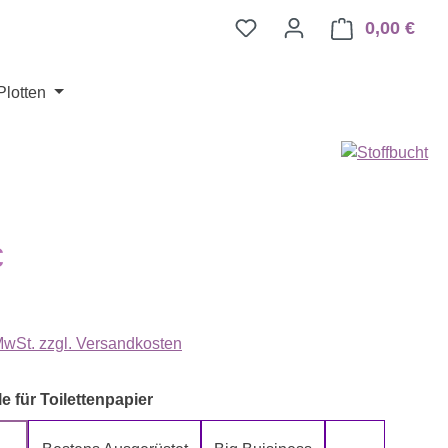
0,00 €
Ware
Plotten
eis:
€
 MwSt. zzgl. Versandkosten
auswählen
e für Toilettenpapier