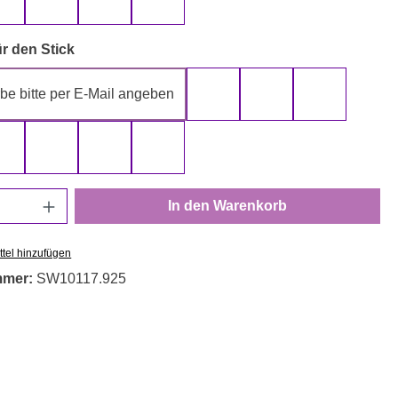
gelb
grau
rot
schwarz
auswählen
r den Stick
be bitte per E-Mail angeben
gelb
gold
grau
rot
schwarz
silber
weiß
Anzahl: Gib den gewünschten Wert ein oder
In den Warenkorb
tel hinzufügen
mmer:
SW10117.925