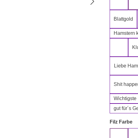
5-Lagig i
Blattgold
Hamstern k
Kl
Klopapie
Liebe Hams
Shit happe
Wichtigste
gut für´s G
a
Filz Farbe