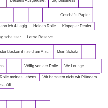
Bestens Ausgerüstet
Big Buisiness
ch kann´s mir leisten
Alter spielt keine Rolle
Bitte bleibe
Geschäfts Papier
Die Rolle meines Lebens
Die letzte Rolle aus dem Regal -EGAL-
Fugen Reiniger
Fürn Arsch
ann ich 4-Lagig
Helden Rolle
Klopapier Dealer
ug scheisser
Letzte Reserve
r Mafia
ter Backen ihr seid am Arsch
Mein Schatz
Psssst Ham
ns
Völlig von der Rolle
Wc Lounge
Tatort Reiniger
Wertpapi
 Rolle meines Lebens
Wir hamstern nicht wir Plündern
eschäft
uswählen