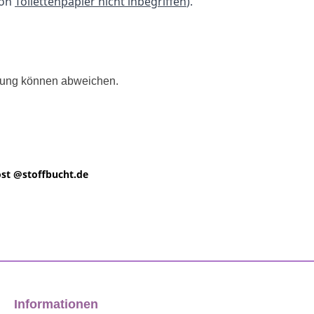
ion
Toilettenpapier nicht inbegriffen
).
llung können abweichen.
st @
stoffbucht.de
Informationen