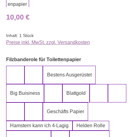
Regulärer Preis:
10,00 €
Inhalt:
1 Stück
Preise inkl. MwSt. zzgl. Versandkosten
auswählen
Filzbanderole für Toilettenpapier
Bestens Ausgerüstet
5-Lagig ich kann´s mir leisten
Alter spielt keine Rolle
Big Buisiness
Blattgold
Bitte bleiben sie während der gesamte
Die Rolle meines
Die letz
Geschäfts Papier
Fugen Reiniger
Fürn Arsch
Hamstern kann ich 4-Lagig
Helden Rolle