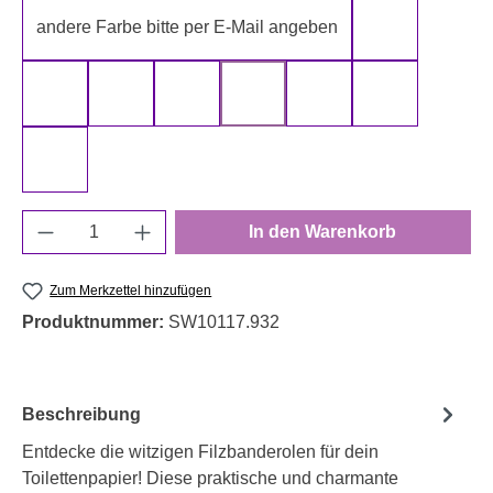
andere Farbe bitte per E-Mail angeben
gelb
gold
grau
grün
rot
schwarz
silber
weiß
Produkt Anzahl: Gib den gewünschten Wert e
In den Warenkorb
Zum Merkzettel hinzufügen
Produktnummer:
SW10117.932
Beschreibung
Entdecke die witzigen Filzbanderolen für dein
Toilettenpapier! Diese praktische und charmante