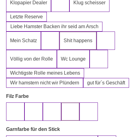
Klopapier Dealer
Klug scheisser
Klopapier Mafia
Letzte Reserve
Liebe Hamster Backen ihr seid am Arsch
Mein Schatz
Shit happens
Psssst Hamster Ware
Tatort Reinige
Völlig von der Rolle
Wc Lounge
Wertpapier für Ei
Wichtigste Rolle meines Lebens
Wir hamstern nicht wir Plündern
gut für´s Geschäft
auswählen
Filz Farbe
beige
gelb
grau
rot
schwarz
auswählen
Garnfarbe für den Stick