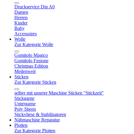
Druckservice Din A0
Damen
Herren
Kinder
Baby
Accessoires
Wolle
Zur Kategorie Wolle
Gomitolo Magico
Gomitolo Fusione
Christmas Edition
Meilenweit
Sticken
Zur Kategorie Sticken
selber mit unserer Maschine Sticken "Stickzeit"
Stickgarne
Untergarne
Poly Sheen
Stickvliese & Stabilisatoren
Nähmaschine Reparatur
Plotten
Zur Kategorie Plotten