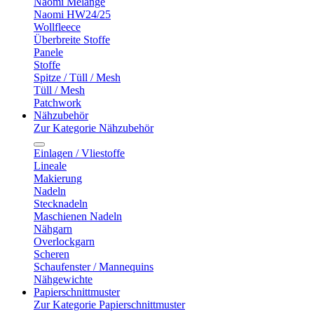
Naomi Melange
Naomi HW24/25
Wollfleece
Überbreite Stoffe
Panele
Stoffe
Spitze / Tüll / Mesh
Tüll / Mesh
Patchwork
Nähzubehör
Zur Kategorie Nähzubehör
Einlagen / Vliestoffe
Lineale
Makierung
Nadeln
Stecknadeln
Maschienen Nadeln
Nähgarn
Overlockgarn
Scheren
Schaufenster / Mannequins
Nähgewichte
Papierschnittmuster
Zur Kategorie Papierschnittmuster