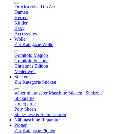
Druckservice Din A0
Damen
Herren
Kinder
Baby
Accessoires
Wolle
Zur Kategorie Wolle
Gomitolo Magico
Gomitolo Fusione
Christmas Edition
Meilenweit
Sticken
Zur Kategorie Sticken
selber mit unserer Maschine Sticken "Stickzeit"
Stickgarne
Untergarne
Poly Sheen
Stickvliese & Stabilisatoren
Nähmaschine Reparatur
Plotten
Zur Kategorie Plotten