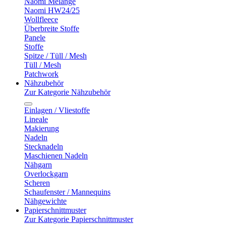
Naomi Melange
Naomi HW24/25
Wollfleece
Überbreite Stoffe
Panele
Stoffe
Spitze / Tüll / Mesh
Tüll / Mesh
Patchwork
Nähzubehör
Zur Kategorie Nähzubehör
Einlagen / Vliestoffe
Lineale
Makierung
Nadeln
Stecknadeln
Maschienen Nadeln
Nähgarn
Overlockgarn
Scheren
Schaufenster / Mannequins
Nähgewichte
Papierschnittmuster
Zur Kategorie Papierschnittmuster