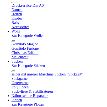
Druckservice Din A0
Damen
Herren
Kinder
Baby
Accessoires
Wolle
Zur Kategorie Wolle
Gomitolo Magico
Gomitolo Fusione
Christmas Edition
Meilenweit
Sticken
Zur Kategorie Sticken
selber mit unserer Maschine Sticken "Stickzeit"
Stickgarne
Untergarne
Poly Sheen
Stickvliese & Stabilisatoren
Nähmaschine Reparatur
Plotten
Zur Kategorie Plotten