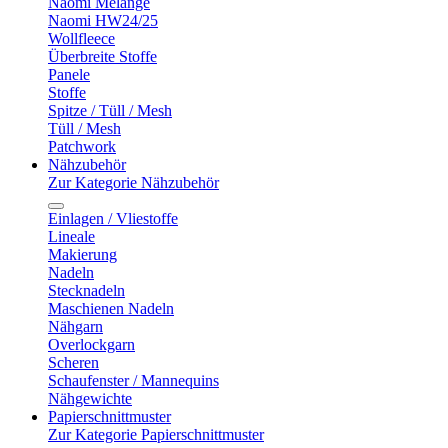
Naomi Melange
Naomi HW24/25
Wollfleece
Überbreite Stoffe
Panele
Stoffe
Spitze / Tüll / Mesh
Tüll / Mesh
Patchwork
Nähzubehör
Zur Kategorie Nähzubehör
Einlagen / Vliestoffe
Lineale
Makierung
Nadeln
Stecknadeln
Maschienen Nadeln
Nähgarn
Overlockgarn
Scheren
Schaufenster / Mannequins
Nähgewichte
Papierschnittmuster
Zur Kategorie Papierschnittmuster