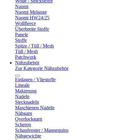
Wolle / Strickstoffe
Naomi
Naomi Melange
Naomi HW24/25
Wollfleece
Überbreite Stoffe
Panele
Stoffe
Spitze / Tüll / Mesh
Tüll / Mesh
Patchwork
Nähzubehör
Zur Kategorie Nähzubehör
Einlagen / Vliestoffe
Lineale
Makierung
Nadeln
Stecknadeln
Maschienen Nadeln
Nähgarn
Overlockgarn
Scheren
Schaufenster / Mannequins
Nähgewichte