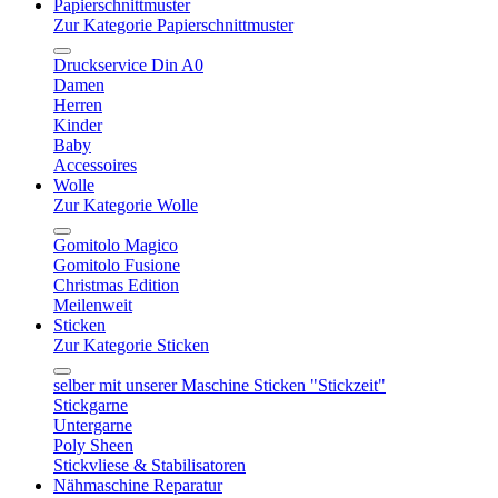
Papierschnittmuster
Zur Kategorie Papierschnittmuster
Druckservice Din A0
Damen
Herren
Kinder
Baby
Accessoires
Wolle
Zur Kategorie Wolle
Gomitolo Magico
Gomitolo Fusione
Christmas Edition
Meilenweit
Sticken
Zur Kategorie Sticken
selber mit unserer Maschine Sticken "Stickzeit"
Stickgarne
Untergarne
Poly Sheen
Stickvliese & Stabilisatoren
Nähmaschine Reparatur