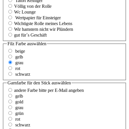
Tatort Reiniger
Völlig von der Rolle
Wc Lounge
Wertpapier für Einsteiger
Wichtigste Rolle meines Lebens
Wir hamstern nicht wir Plündern
gut für´s Geschäft
Filz Farbe
auswählen
beige
gelb
grau
rot
schwarz
Garnfarbe für den Stick
auswählen
andere Farbe bitte per E-Mail angeben
gelb
gold
grau
grün
rot
schwarz