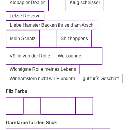
Klopapier Dealer
Klug scheisser
Klopapier Mafia
Letzte Reserve
Liebe Hamster Backen ihr seid am Arsch
Mein Schatz
Shit happens
Psssst Hamster Ware
Tatort Reinige
Völlig von der Rolle
Wc Lounge
Wertpapier für Ei
Wichtigste Rolle meines Lebens
Wir hamstern nicht wir Plündern
gut für´s Geschäft
auswählen
Filz Farbe
beige
gelb
grau
rot
schwarz
auswählen
Garnfarbe für den Stick