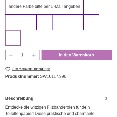
andere Farbe bitte per E-Mail angeben
gelb
gold
grau
grün
rot
schwarz
silber
weiß
Produkt Anzahl: Gib den gewünschten Wert e
In den Warenkorb
Zum Merkzettel hinzufügen
Produktnummer:
SW10117.996
Beschreibung
Entdecke die witzigen Filzbanderolen für dein
Toilettenpapier! Diese praktische und charmante