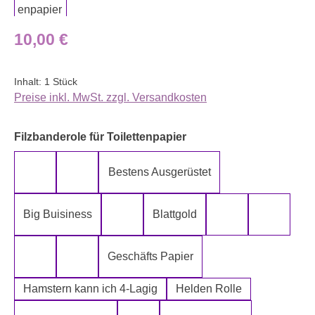
Regulärer Preis:
10,00 €
Inhalt:
1 Stück
Preise inkl. MwSt. zzgl. Versandkosten
auswählen
Filzbanderole für Toilettenpapier
Bestens Ausgerüstet
5-Lagig ich kann´s mir leisten
Alter spielt keine Rolle
Big Buisiness
Blattgold
Bitte bleiben sie während der gesamte
Die Rolle meines
Die letz
Geschäfts Papier
Fugen Reiniger
Fürn Arsch
Hamstern kann ich 4-Lagig
Helden Rolle