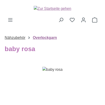
Zum Hauptinhalt springen
Ware
Nähzubehör
Overlockgarn
baby rosa
Bildergalerie überspringen