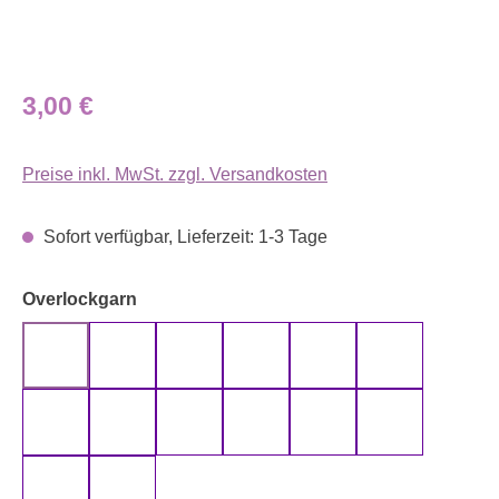
Regulärer Preis:
3,00 €
Preise inkl. MwSt. zzgl. Versandkosten
Sofort verfügbar, Lieferzeit: 1-3 Tage
auswählen
Overlockgarn
110
170
210
270
370
500
510
530
594
610
661
690