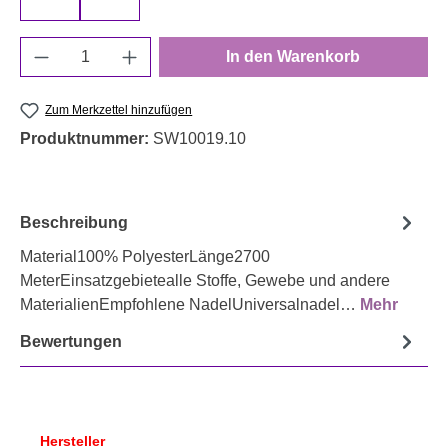
840
942
Produkt Anzahl: Gib den gewünschten Wert e
In den Warenkorb
Zum Merkzettel hinzufügen
Produktnummer:
SW10019.10
Beschreibung
Material100% PolyesterLänge2700
MeterEinsatzgebietealle Stoffe, Gewebe und andere
MaterialienEmpfohlene NadelUniversalnadel…
Mehr
Bewertungen
Hersteller