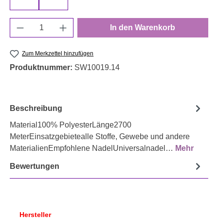
840
942
Produkt Anzahl: Gib den gewünschten Wert e
In den Warenkorb
Zum Merkzettel hinzufügen
Produktnummer:
SW10019.14
Beschreibung
Material100% PolyesterLänge2700
MeterEinsatzgebietealle Stoffe, Gewebe und andere
MaterialienEmpfohlene NadelUniversalnadel…
Mehr
Bewertungen
Hersteller