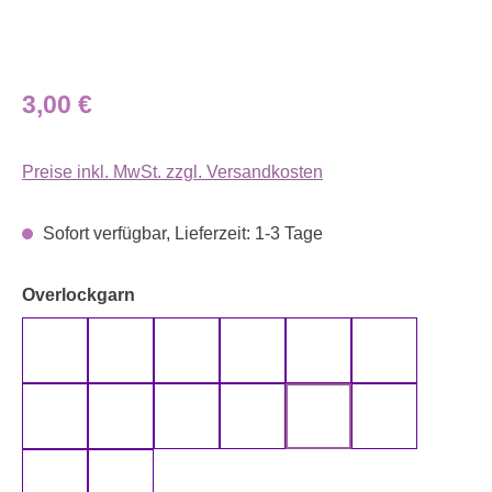
Regulärer Preis:
3,00 €
Preise inkl. MwSt. zzgl. Versandkosten
Sofort verfügbar, Lieferzeit: 1-3 Tage
auswählen
Overlockgarn
110
170
210
270
370
500
510
530
594
610
661
690