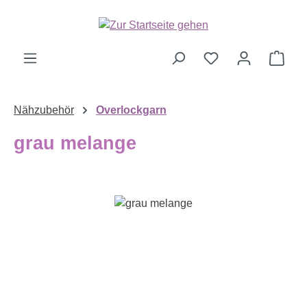
Zum Hauptinhalt springen
Ware
Nähzubehör
Overlockgarn
grau melange
Bildergalerie überspringen