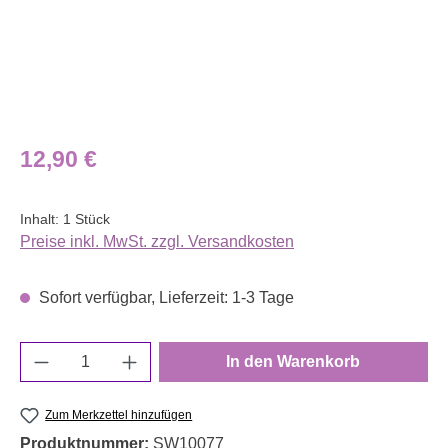
Regulärer Preis:
12,90 €
Inhalt:
1 Stück
Preise inkl. MwSt. zzgl. Versandkosten
Sofort verfügbar, Lieferzeit: 1-3 Tage
Produkt Anzahl: Gib den gewünschten Wert e
In den Warenkorb
Zum Merkzettel hinzufügen
Produktnummer:
SW10077