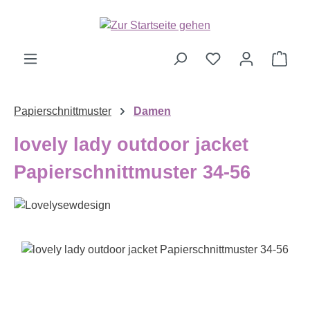
Zum Hauptinhalt springen
Ware
Papierschnittmuster
Damen
lovely lady outdoor jacket
Papierschnittmuster 34-56
Bildergalerie überspringen