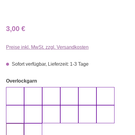
Regulärer Preis:
3,00 €
Preise inkl. MwSt. zzgl. Versandkosten
Sofort verfügbar, Lieferzeit: 1-3 Tage
auswählen
Overlockgarn
110
170
210
270
370
500
510
530
594
610
661
690