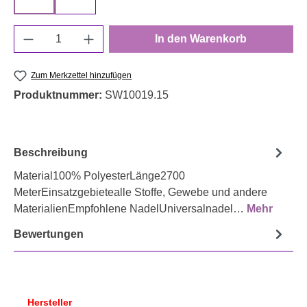
840
942
Produkt Anzahl: Gib den gewünschten Wert e
In den Warenkorb
Zum Merkzettel hinzufügen
Produktnummer:
SW10019.15
Beschreibung
Material100% PolyesterLänge2700
MeterEinsatzgebietealle Stoffe, Gewebe und andere
MaterialienEmpfohlene NadelUniversalnadel…
Mehr
Bewertungen
Hersteller