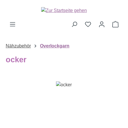
Zum Hauptinhalt springen
Ware
Nähzubehör
Overlockgarn
ocker
Bildergalerie überspringen