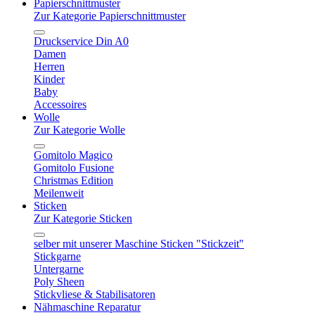
Papierschnittmuster
Zur Kategorie Papierschnittmuster
Druckservice Din A0
Damen
Herren
Kinder
Baby
Accessoires
Wolle
Zur Kategorie Wolle
Gomitolo Magico
Gomitolo Fusione
Christmas Edition
Meilenweit
Sticken
Zur Kategorie Sticken
selber mit unserer Maschine Sticken "Stickzeit"
Stickgarne
Untergarne
Poly Sheen
Stickvliese & Stabilisatoren
Nähmaschine Reparatur