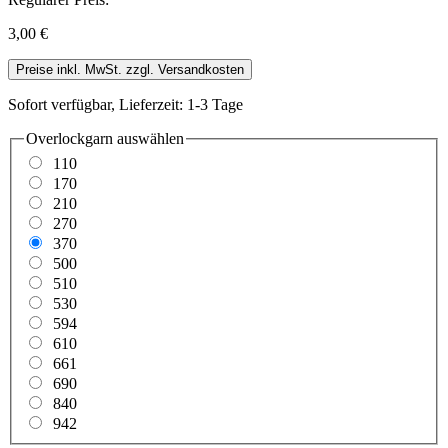
3,00 €
Preise inkl. MwSt. zzgl. Versandkosten
Sofort verfügbar, Lieferzeit: 1-3 Tage
Overlockgarn
auswählen
110
170
210
270
370
500
510
530
594
610
661
690
840
942