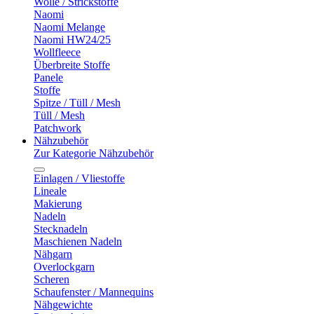
Wolle / Strickstoffe
Naomi
Naomi Melange
Naomi HW24/25
Wollfleece
Überbreite Stoffe
Panele
Stoffe
Spitze / Tüll / Mesh
Tüll / Mesh
Patchwork
Nähzubehör
Zur Kategorie Nähzubehör
Einlagen / Vliestoffe
Lineale
Makierung
Nadeln
Stecknadeln
Maschienen Nadeln
Nähgarn
Overlockgarn
Scheren
Schaufenster / Mannequins
Nähgewichte