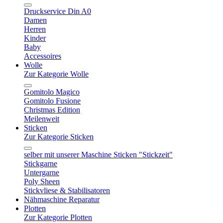
Druckservice Din A0
Damen
Herren
Kinder
Baby
Accessoires
Wolle
Zur Kategorie Wolle
Gomitolo Magico
Gomitolo Fusione
Christmas Edition
Meilenweit
Sticken
Zur Kategorie Sticken
selber mit unserer Maschine Sticken "Stickzeit"
Stickgarne
Untergarne
Poly Sheen
Stickvliese & Stabilisatoren
Nähmaschine Reparatur
Plotten
Zur Kategorie Plotten