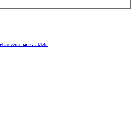
adelUniversalnadel…
Mehr