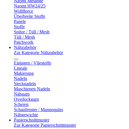
Naomi Melange
Naomi HW24/25
Wollfleece
Überbreite Stoffe
Panele
Stoffe
Spitze / Tüll / Mesh
Tüll / Mesh
Patchwork
Nähzubehör
Zur Kategorie Nähzubehör
Einlagen / Vliestoffe
Lineale
Makierung
Nadeln
Stecknadeln
Maschienen Nadeln
Nähgarn
Overlockgarn
Scheren
Schaufenster / Mannequins
Nähgewichte
Papierschnittmuster
Zur Kategorie Papierschnittmuster